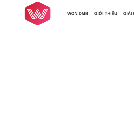
WON DMB
GIỚI THIỆU
GIẢI